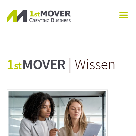
1
MOVER
| Wissen
st