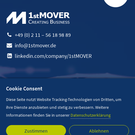
+49 (0) 2 11 – 56 18 98 89
info@1stmover.de
linkedin.com/company/1stMOVER
1stMOVER
Cookie Consent
Management Consulting GmbH
Diese Seite nutzt Website Tracking-Technologien von Dritten, um
Böhlerstraße 1
ihre Dienste anzubieten und stetig zu verbessern. Weitere
D-40667 Meerbusch
Informationen finden Sie in unserer
Datenschutzerklärung
Google Maps Routenplaner
Zustimmen
Ablehnen