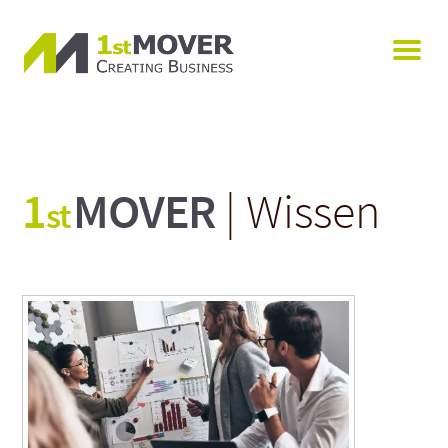
1
MOVER
| Wissen
st